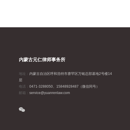
内蒙古元仁律师事务所
地址：
内蒙古自治区呼和浩特市赛罕区万铭总部基地2号楼14
层
电话：
0471-3288050、15848928487（微信同号）
邮箱：
service@yuanrenlaw.com