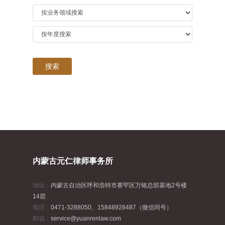
内蒙古元仁律师事务所
地址：
内蒙古自治区呼和浩特市赛罕区万铭总部基地2号楼
14层
电话：
0471-3288050、15848928487（微信同号）
邮箱：
service@yuanrenlaw.com