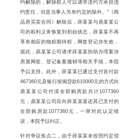
约解除的，解除权人可以请求违约方承担违
约责任，但是当事人另有约定的除外。”《商
品房买卖合同》解除后，薛某某与鼎某某公
司的权利义务恢复到初始状态，薛某某不再
享有相应的物权期待权，网签登记亦失效，
据此，鼎某某公司请求薛某某协助办理案涉
房屋网签、登记备案撤销等相关手续，本院
予以支持。此外，薛某某已通过支付首付款
467360元及银行按揭贷款610000元的方式向
鼎某某公司付清全部购房款共计1077360
元，鼎某某公司应向薛某某退还其已支付的
全部购房款1077360元，一审对此认定错
误，本院予以纠正。
针对争议焦点二，由于薛某某未按照约定偿